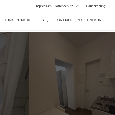
Impressum
Datenschutz
AGB
Hausordnung
EISTUNGEN/ARTIKEL
F.A.Q.
KONTAKT
REGISTRIERUNG
reich bestehend aus:
 in absolut zentraler Lage zum besten
nt bis zu 100 Betten gebucht werden.