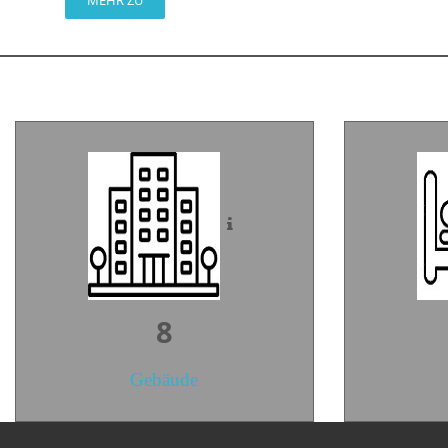
MEHR ZU
10
Gebäude