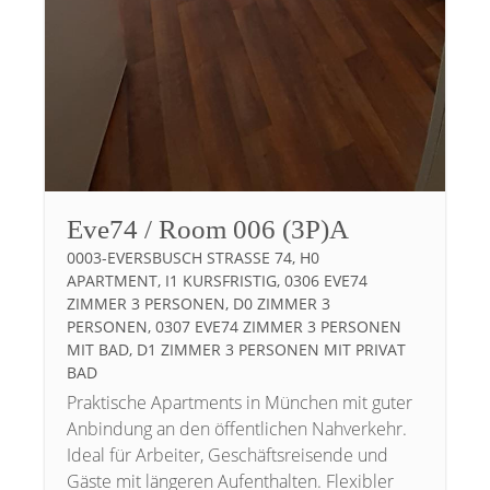
Eve74 / Room 006 (3P)A
0003-EVERSBUSCH STRASSE 74, H0 A
PARTMENT, I1 KURSFRISTIG, 0306 EVE74 Z
IMMER 3 PERSONEN, D0 ZIMMER 3 P
ERSONEN, 0307 EVE74 ZIMMER 3 PERSONEN M
IT BAD, D1 ZIMMER 3 PERSONEN MIT PRIVAT B
AD
Praktische Apartments in München mit guter
Anbindung an den öffentlichen Nahverkehr.
Ideal für Arbeiter, Geschäftsreisende und
Gäste mit längeren Aufenthalten. Flexibler