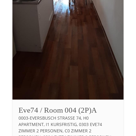
Eve74 / Room 004 (2P)A
0003-EVERSBUSCH STRASSE 74, H0 A
PARTMENT, I1 KURSFRISTIG, 0303 EVE74 Z
IMMER 2 PERSONEN, C0 ZIMMER 2 P