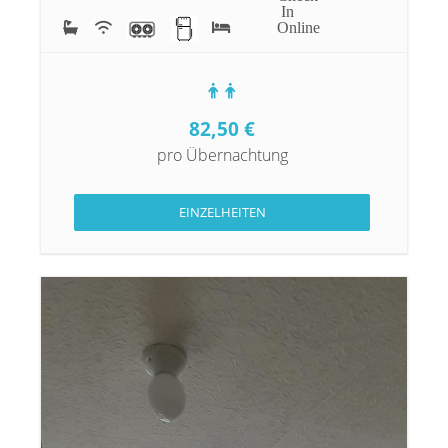
In
Online
82,50
€
pro Übernachtung
EINZELHEITEN