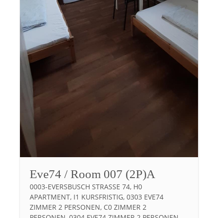
Eve74 / Room 007 (2P)A
0003-EVERSBUSCH STRASSE 74, H0 A
PARTMENT, I1 KURSFRISTIG, 0303 EVE74 Z
IMMER 2 PERSONEN, C0 ZIMMER 2 P
ERSONEN, 0304 EVE74 ZIMMER 2 PERSONEN M