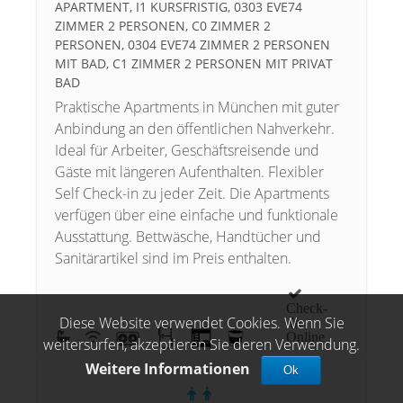
PARTMENT, I1 KURSFRISTIG, 0303 EVE74 Z
IMMER 2 PERSONEN, C0 ZIMMER 2 P
ERSONEN, 0304 EVE74 ZIMMER 2 PERSONEN M
IT BAD, C1 ZIMMER 2 PERSONEN MIT PRIVAT B
AD
Praktische Apartments in München mit guter
Anbindung an den öffentlichen Nahverkehr.
Ideal für Arbeiter, Geschäftsreisende und
Gäste mit längeren Aufenthalten. Flexibler
Self Check-in zu jeder Zeit. Die Apartments
verfügen über eine einfache und funktionale
Ausstattung. Bettwäsche, Handtücher und
Sanitärartikel sind im Preis enthalten.
Check-
Diese Website verwendet Cookies. Wenn Sie
In
Online
weitersurfen, akzeptieren Sie deren Verwendung.
Weitere Informationen
Ok