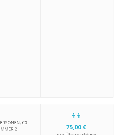
RSONEN, C0 Z
75,00
€
MMER 2 P
pro Übernachtung