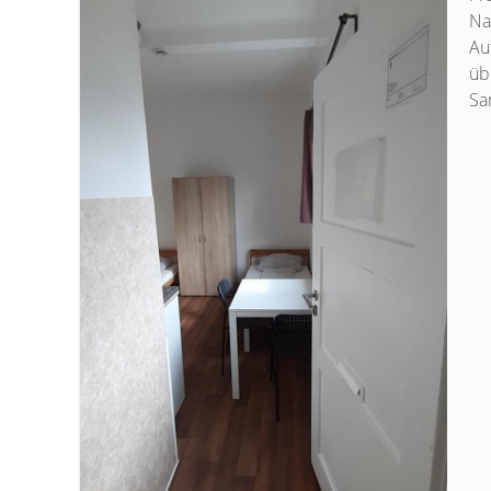
Na
Au
üb
San