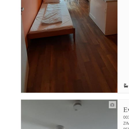
E
00
IM