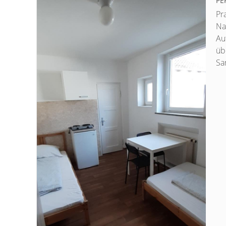
ER
Pr
Na
Au
üb
San