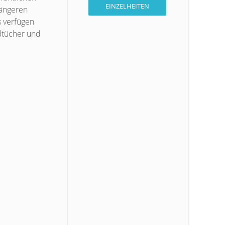
EINZELHEITEN
längeren
s verfügen
dtücher und