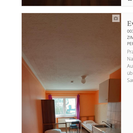
E
00
IM
ER
Pr
Na
Au
üb
San