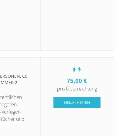
RSONEN, C0 Z
75,00
€
MMER 2 P
pro Übernachtung
fentlichen
EINZELHEITEN
längeren
s verfügen
dtücher und