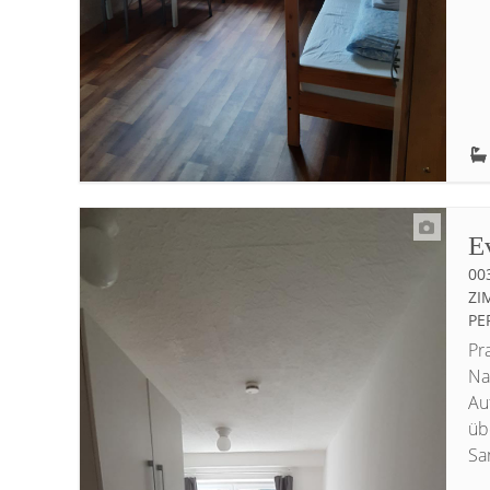
E
00
IM
ER
Pr
Na
Au
üb
San