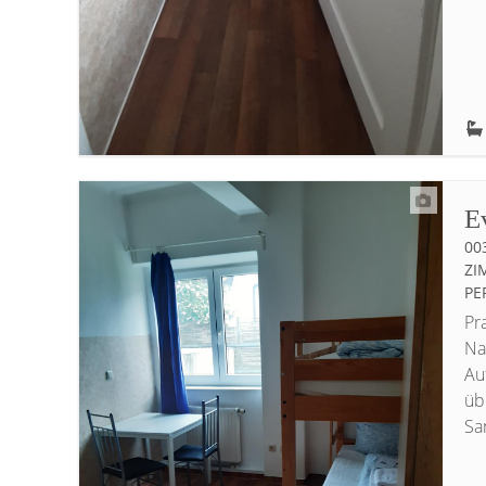
E
00
IM
ER
Pr
Na
Au
üb
San