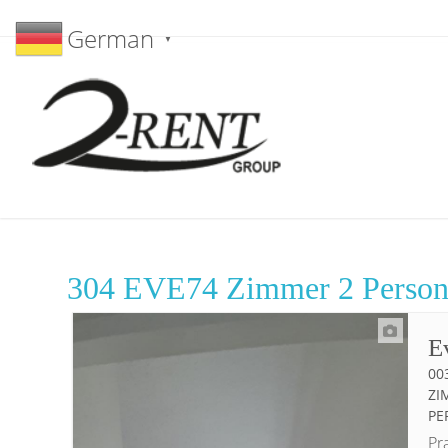
German
▼
304 EVE74 Zimmer 2 Person
E
00
IM
ER
Pr