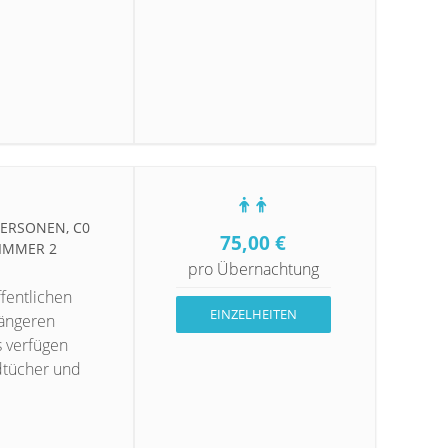
RSONEN, C0 Z
75,00
€
MMER 2 P
pro Übernachtung
fentlichen
EINZELHEITEN
längeren
s verfügen
dtücher und