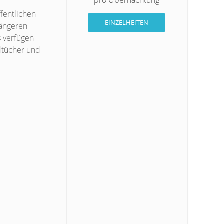
fentlichen
EINZELHEITEN
längeren
s verfügen
dtücher und