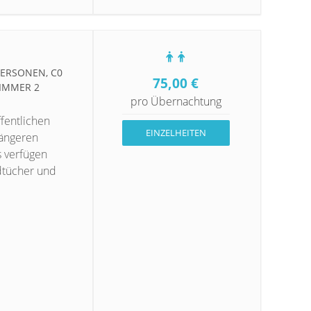
RSONEN, C0 Z
75,00
€
MMER 2 P
pro Übernachtung
fentlichen
EINZELHEITEN
längeren
s verfügen
dtücher und