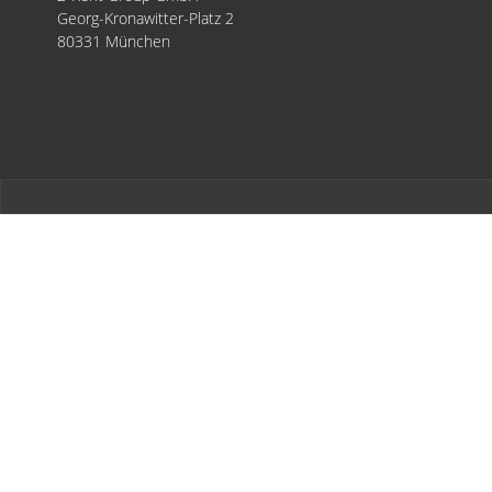
Georg-Kronawitter-Platz 2
80331 München