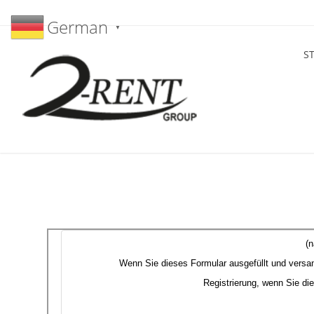
German
▼
S