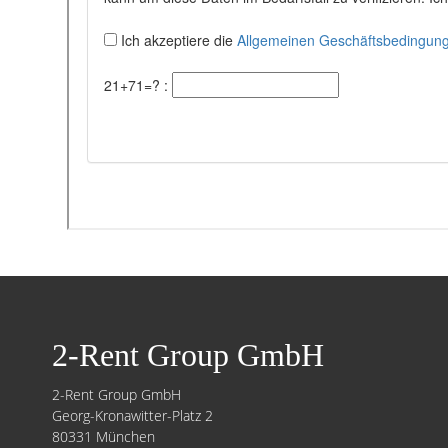
2-Rent Group GmbH
2-Rent Group GmbH
Georg-Kronawitter-Platz 2
80331 München