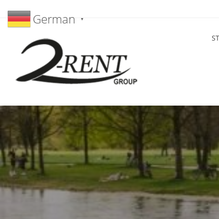
German
▼
S