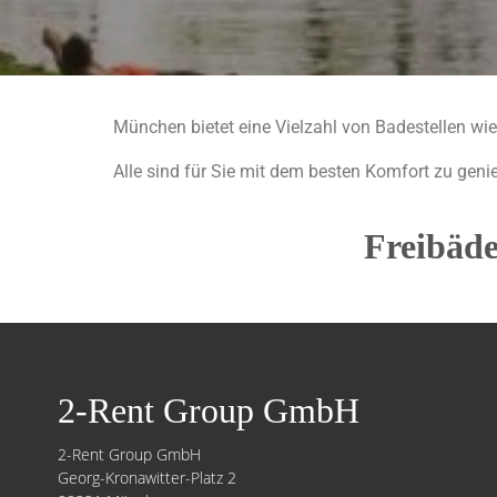
München bietet eine Vielzahl von Badestellen wi
Alle sind für Sie mit dem besten Komfort zu gen
Freibäde
2-Rent Group GmbH
2-Rent Group GmbH
Georg-Kronawitter-Platz 2