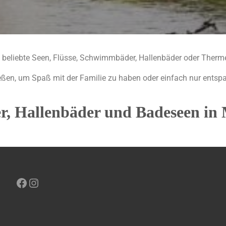
e beliebte Seen, Flüsse, Schwimmbäder, Hallenbäder oder Therm
ießen, um Spaß mit der Familie zu haben oder einfach nur entsp
r, Hallenbäder und Badeseen i