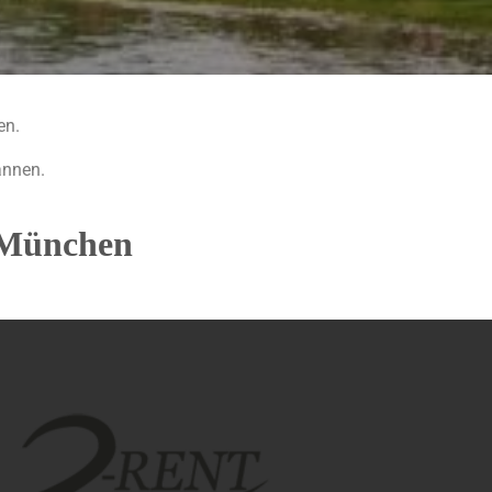
en.
annen.
n München