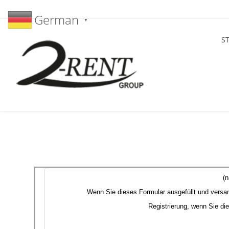
German
▼
S