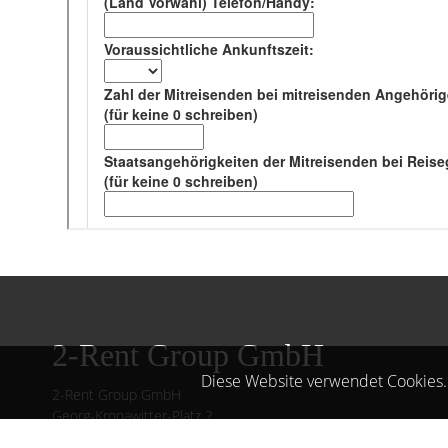
2-Rent Group GmbH
Diese Website verwendet Cookies.
2-Rent Group GmbH
Georg-Kronawitter-Platz 2
80331 München