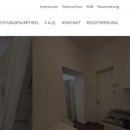
Impressum
Datenschutz
AGB
Hausordnung
EISTUNGEN/ARTIKEL
F.A.Q.
KONTAKT
REGISTRIERUNG
reich bestehend aus:
 in absolut zentraler Lage zum besten
nt bis zu 100 Betten gebucht werden.