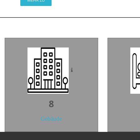
MEHR ZU
11
Gebäude