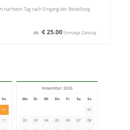
am nächsten Tag nach Eingang der Bestellung
€ 25.00
Ab
Einmalige Zahlung
November 2026
So
Mo
Di
Mi
Do
Fr
Sa
So
04
01
11
02
03
04
05
06
07
08