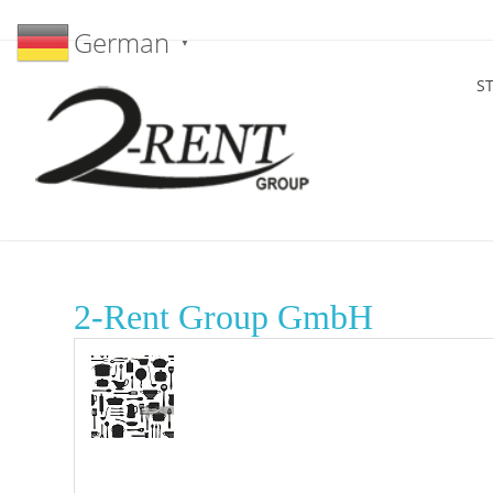
German
▼
S
2-Rent Group GmbH