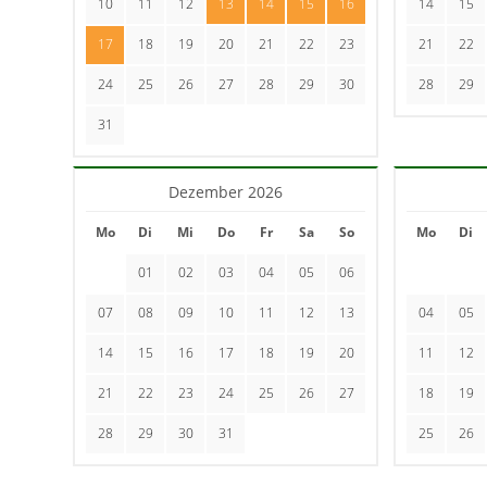
10
11
12
13
14
15
16
14
15
17
18
19
20
21
22
23
21
22
24
25
26
27
28
29
30
28
29
31
Dezember 2026
Mo
Di
Mi
Do
Fr
Sa
So
Mo
Di
01
02
03
04
05
06
07
08
09
10
11
12
13
04
05
14
15
16
17
18
19
20
11
12
21
22
23
24
25
26
27
18
19
28
29
30
31
25
26