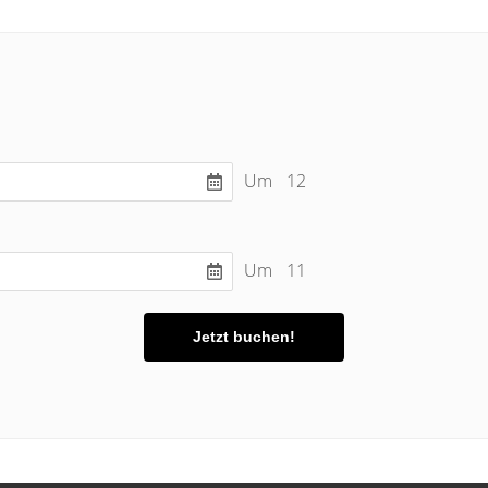
Um
12
Um
11