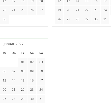
16
17
18
19
20
12
13
14
15
16
17
23
24
25
26
27
19
20
21
22
23
24
30
26
27
28
29
30
31
Januar 2027
Mi
Do
Fr
Sa
So
01
02
03
06
07
08
09
10
13
14
15
16
17
20
21
22
23
24
27
28
29
30
31