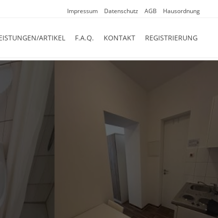
Impressum
Datenschutz
AGB
Hausordnung
EISTUNGEN/ARTIKEL
F.A.Q.
KONTAKT
REGISTRIERUNG
reich bestehend aus:
 in absolut zentraler Lage zum besten
nt bis zu 100 Betten gebucht werden.