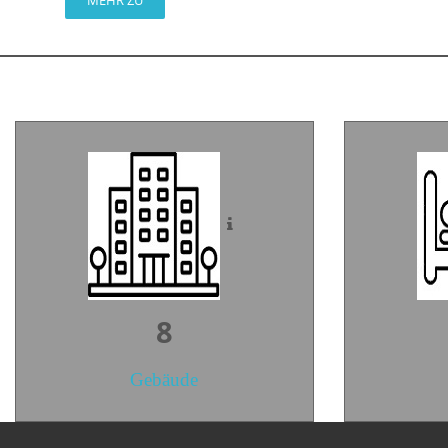
MEHR ZU
11
Gebäude